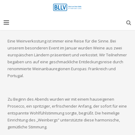
Home
Eine Weinverkostung ist immer eine Reise für die Sinne. Bei
unserem besonderen Event im Januar wurden Weine aus zwei
Satzung
europäischen Ländern präsentiert und verkostet. Wir Teilnehmer
begaben uns auf eine geschmackliche Entdeckungsreise durch
Vorstandschaft
renommierte Weinanbauregionen Europas: Frankreich und
Portugal.
Personalrat
Veranstaltungen
Zu Beginn des Abends wurden wir mit einem hauseigenen
Aktuelles
Prosecco, ein spritziger, erfrischender Anfang, der sofort für eine
entspannte Wohlfühlstimmung sorgte, begrüßt. Die heimelige
BLLV im Blickpunkt
Einrichtung des „Weinbergs“ unterstützte diese harmonische,
gemütliche Stimmung.
Junglehrer